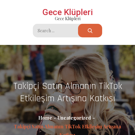
Skip
Gece Klüpleri
to
Gece Klüpleri
content
Search
for:
Takipçi Satın Almanın TikTok
Etkileşim Artışına Katkısı
Home
Uncategorized
Takipçi Satın Almanın TikTok Etkileşim Artışına
Katkısı