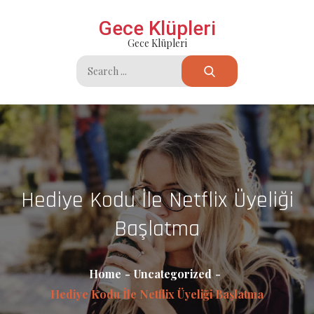
Skip
Gece Klüpleri
to
Gece Klüpleri
content
Search
for:
Hediye Kodu İle Netflix Üyeliği
Başlatma
Home
Uncategorized
Hediye Kodu İle Netflix Üyeliği Başlatma