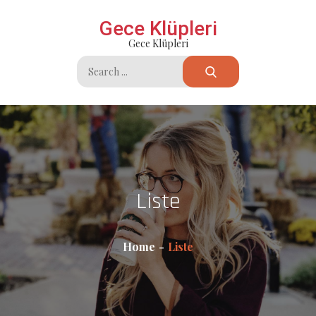
Skip
Gece Klüpleri
to
Gece Klüpleri
content
Search
for:
Liste
Home
Liste