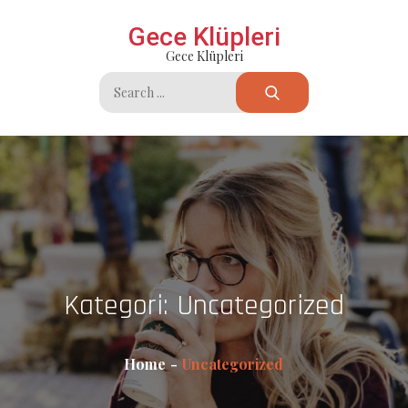
Skip
Gece Klüpleri
to
Gece Klüpleri
content
Search
for:
Kategori:
Uncategorized
Home
Uncategorized