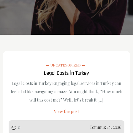
UNCATEGORIZED
Legal Costs İn Turkey
Legal Costs in Turkey Engaging legal services in Turkey can
feel a bit like navigating a maze. You might think, “How much
will this cost me?” Well, let’s break it […]
View the post
0
Temmuz 15, 2026