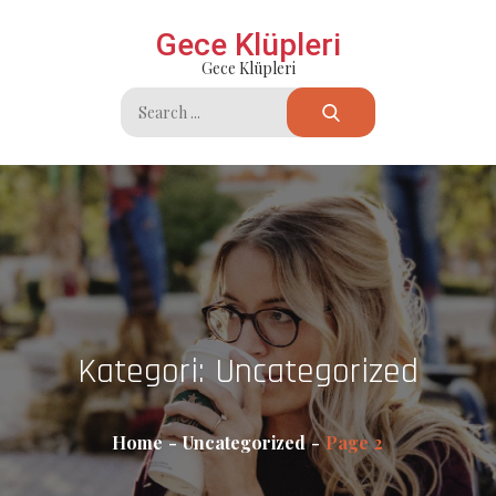
Skip
Gece Klüpleri
to
Gece Klüpleri
content
Search
for:
Kategori:
Uncategorized
Home
Uncategorized
Page 2