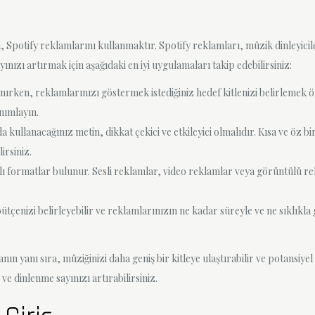
eji, Spotify reklamlarını kullanmaktır. Spotify reklamları, müzik dinleyici
ınızı artırmak için aşağıdaki en iyi uygulamaları takip edebilirsiniz:
nırken, reklamlarınızı göstermek istediğiniz hedef kitlenizi belirlemek
anımlayın.
kullanacağınız metin, dikkat çekici ve etkileyici olmalıdır. Kısa ve öz bir ş
irsiniz.
ı formatlar bulunur. Sesli reklamlar, video reklamlar veya görüntülü rekl
tçenizi belirleyebilir ve reklamlarınızın ne kadar süreyle ve ne sıklıkla g
 yanı sıra, müziğinizi daha geniş bir kitleye ulaştırabilir ve potansiyel d
r ve dinlenme sayınızı artırabilirsiniz.