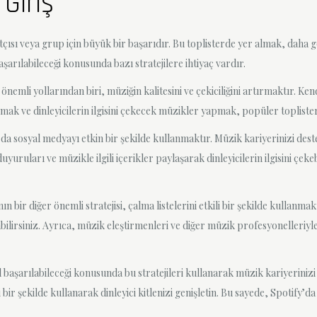
Giriş
ısı veya grup için büyük bir başarıdır. Bu toplisterde yer almak, daha ge
şarılabileceği konusunda bazı stratejilere ihtiyaç vardır.
nemli yollarından biri, müziğin kalitesini ve çekiciliğini artırmaktır. Kend
urmak ve dinleyicilerin ilgisini çekecek müzikler yapmak, popüler toplist
u da sosyal medyayı etkin bir şekilde kullanmaktır. Müzik kariyerinizi de
yuruları ve müzikle ilgili içerikler paylaşarak dinleyicilerin ilgisini çek
 bir diğer önemli stratejisi, çalma listelerini etkili bir şekilde kullanmak
şabilirsiniz. Ayrıca, müzik eleştirmenleri ve diğer müzik profesyonelleriyl
aşarılabileceği konusunda bu stratejileri kullanarak müzik kariyerinizi iler
li bir şekilde kullanarak dinleyici kitlenizi genişletin. Bu sayede, Spotify