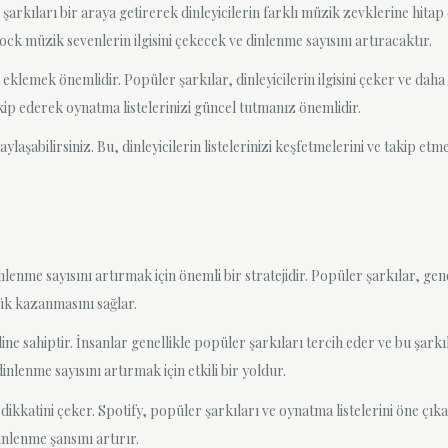
den şarkıları bir araya getirerek dinleyicilerin farklı müzik zevklerine hita
 rock müzik sevenlerin ilgisini çekecek ve dinlenme sayısını artıracaktır.
 eklemek önemlidir. Popüler şarkılar, dinleyicilerin ilgisini çeker ve dah
kip ederek oynatma listelerinizi güncel tutmanız önemlidir.
laşabilirsiniz. Bu, dinleyicilerin listelerinizi keşfetmelerini ve takip etm
enme sayısını artırmak için önemli bir stratejidir. Popüler şarkılar, genel
lük kazanmasını sağlar.
ine sahiptir. İnsanlar genellikle popüler şarkıları tercih eder ve bu şarkı
nlenme sayısını artırmak için etkili bir yoldur.
ikkatini çeker. Spotify, popüler şarkıları ve oynatma listelerini öne çık
inlenme şansını artırır.