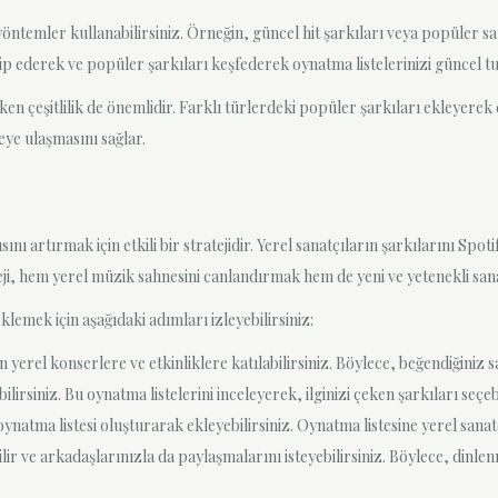
yöntemler kullanabilirsiniz. Örneğin, güncel hit şarkıları veya popüler s
akip ederek ve popüler şarkıları keşfederek oynatma listelerinizi güncel tut
n çeşitlilik de önemlidir. Farklı türlerdeki popüler şarkıları ekleyerek d
eye ulaşmasını sağlar.
nı artırmak için etkili bir stratejidir. Yerel sanatçıların şarkılarını Sp
eji, hem yerel müzik sahnesini canlandırmak hem de yeni ve yetenekli sana
klemek için aşağıdaki adımları izleyebilirsiniz:
 yerel konserlere ve etkinliklere katılabilirsiniz. Böylece, beğendiğiniz san
lirsiniz. Bu oynatma listelerini inceleyerek, ilginizi çeken şarkıları seçebi
 oynatma listesi oluşturarak ekleyebilirsiniz. Oynatma listesine yerel sana
ir ve arkadaşlarınızla da paylaşmalarını isteyebilirsiniz. Böylece, dinlen