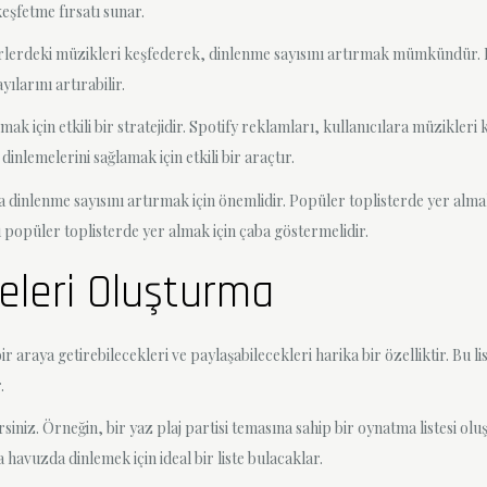
eşfetme fırsatı sunar.
türlerdeki müzikleri keşfederek, dinlenme sayısını artırmak mümkündür. F
ılarını artırabilir.
 için etkili bir stratejidir. Spotify reklamları, kullanıcılara müzikleri k
inlemelerini sağlamak için etkili bir araçtır.
 dinlenme sayısını artırmak için önemlidir. Popüler toplisterde yer almak
ı popüler toplisterde yer almak için çaba göstermelidir.
eleri Oluşturma
 bir araya getirebilecekleri ve paylaşabilecekleri harika bir özelliktir. Bu 
.
siniz. Örneğin, bir yaz plaj partisi temasına sahip bir oynatma listesi oluşt
a havuzda dinlemek için ideal bir liste bulacaklar.