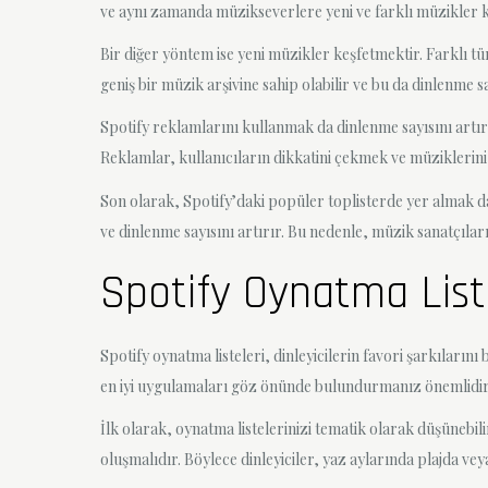
ve aynı zamanda müzikseverlere yeni ve farklı müzikler k
Bir diğer yöntem ise yeni müzikler keşfetmektir. Farklı 
geniş bir müzik arşivine sahip olabilir ve bu da dinlenme say
Spotify reklamlarını kullanmak da dinlenme sayısını artırmak
Reklamlar, kullanıcıların dikkatini çekmek ve müziklerini d
Son olarak, Spotify’daki popüler toplisterde yer almak da
ve dinlenme sayısını artırır. Bu nedenle, müzik sanatçılar
Spotify Oynatma List
Spotify oynatma listeleri, dinleyicilerin favori şarkılarını
en iyi uygulamaları göz önünde bulundurmanız önemlidir
İlk olarak, oynatma listelerinizi tematik olarak düşünebilir
oluşmalıdır. Böylece dinleyiciler, yaz aylarında plajda vey