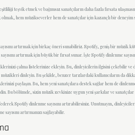
itliliği teşvik etmek ve bağımsız sanatçıların daha fazla fırsata ulaşması
ek olmak, hem müzikseverler hem de sanatçılar için kazançlı bir deneyim 
yısını artırmak için birkaç öneri sunabiliriz. Spotify, geniş bir müzik k
ayısını artırmak için büyük bir fırsat sunar. İşte Spotify dinlenme sayısın
rinizi çalma listelerinize ekleyin. Bu, dinleyicilerin ilgisini çekebilir ve 
müzikleri dinleyin. Bu şekilde, benzer tarzlardaki kullanıcıların da dikkat
klerinizi paylaşın. Bu, hem yeni sanatçılara destek sağlar hem de dinlenme 
in. Bu bölümde, sizin müzik zevkinize uygun yeni şarkılar ve sanatçılar ö
derek Spotify dinlenme sayısını artırabilirsiniz. Unutmayın, dinleyicilerin 
e sayısını artırmanızı sağlayabilir.
nma