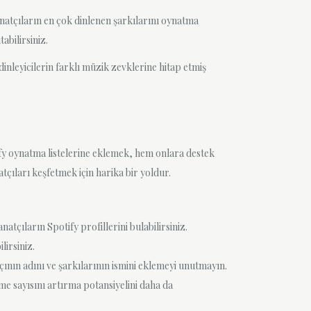
anatçıların en çok dinlenen şarkılarını oynatma
abilirsiniz.
inleyicilerin farklı müzik zevklerine hitap etmiş
otify oynatma listelerine eklemek, hem onlara destek
tçıları keşfetmek için harika bir yoldur.
atçıların Spotify profillerini bulabilirsiniz.
lirsiniz.
tçının adını ve şarkılarının ismini eklemeyi unutmayın.
me sayısını artırma potansiyelini daha da