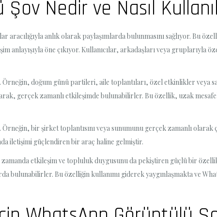
Şov Nedir ve Nasıl Kullanıl
ar aracılığıyla anlık olarak paylaşımlarda bulunmasını sağlıyor. Bu özel
tişim anlayışıyla öne çıkıyor. Kullanıcılar, arkadaşları veya gruplarıyla ö
r. Örneğin, doğum günü partileri, aile toplantıları, özel etkinlikler veya 
şarak, gerçek zamanlı etkileşimde bulunabilirler. Bu özellik, uzak mesafel
. Örneğin, bir şirket toplantısını veya sunumunu gerçek zamanlı olarak ça
a iletişimi güçlendiren bir araç haline gelmiştir.
 zamanda etkileşim ve topluluk duygusunu da pekiştiren güçlü bir özellikt
arda bulunabilirler. Bu özelliğin kullanımı giderek yaygınlaşmakta ve W
İçin WhatsApp Görüntülü Ş