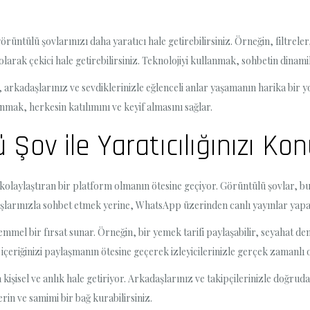
ntülü şovlarınızı daha yaratıcı hale getirebilirsiniz. Örneğin, filtreler
arak çekici hale getirebilirsiniz. Teknolojiyi kullanmak, sohbetin dinamikle
kadaşlarınız ve sevdiklerinizle eğlenceli anlar yaşamanın harika bir yolu 
anmak, herkesin katılımını ve keyif almasını sağlar.
ov ile Yaratıcılığınızı Ko
 kolaylaştıran bir platform olmanın ötesine geçiyor. Görüntülü şovlar, 
aşlarınızla sohbet etmek yerine, WhatsApp üzerinden canlı yayınlar yapabil
mmel bir fırsat sunar. Örneğin, bir yemek tarifi paylaşabilir, seyahat den
ce içeriğinizi paylaşmanın ötesine geçerek izleyicilerinizle gerçek zamanlı
işisel ve anlık hale getiriyor. Arkadaşlarınız ve takipçilerinizle doğrud
erin ve samimi bir bağ kurabilirsiniz.