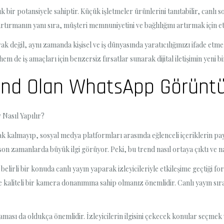
 bir potansiyele sahiptir. Küçük işletmeler ürünlerini tanıtabilir, canlı
 artırmanın yanı sıra, müşteri memnuniyetini ve bağlılığını artırmak için etki
 değil, aynı zamanda kişisel ve iş dünyasında yaratıcılığınızı ifade etmek
em de iş amaçları için benzersiz fırsatlar sunarak dijital iletişimin yeni b
nd Olan WhatsApp Görüntülü
Nasıl Yapılır?
lmayıp, sosyal medya platformları arasında eğlenceli içeriklerin payla
son zamanlarda büyük ilgi görüyor. Peki, bu trend nasıl ortaya çıktı ve na
belirli bir konuda canlı yayın yaparak izleyicileriyle etkileşime geçtiği
e kaliteli bir kamera donanımına sahip olmanız önemlidir. Canlı yayın sıra
aması da oldukça önemlidir. İzleyicilerin ilgisini çekecek konular seçmek