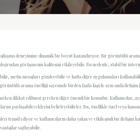
jlaşma deneyimine dinamik bir boyut kazandırıyor. Bir görüntülü arama 
er doğrudan görüşmenin kalitesini etkileyebilir. Bu nedenle, stabil bir int
lir, metin mesajları gönderebilir ve hatta diğer uygulamaları kullanabili
 görüntülü arama özelliği sayesinde birden fazla kişiyle aynı anda iletişi
ırken dikkat edilmesi gereken diğer önemli bir konudur. Kullanıcılar, a
rını paylaşabileceklerini belirleyebilirler. Bu, özellikle özel veya hassa
 temsil ediyor ve kullanıcıların daha yakın ve etkileşimli bir iletişim 
antajlar sağlayabilir.