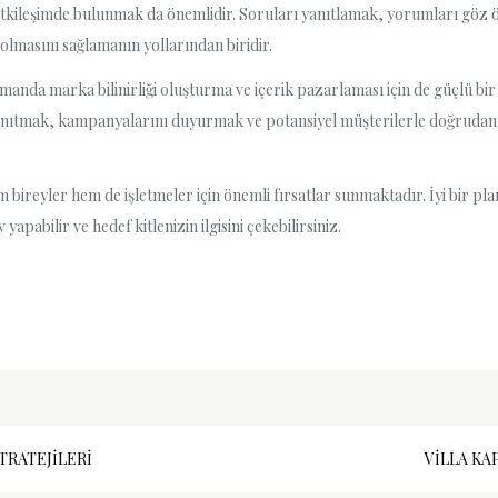
le etkileşimde bulunmak da önemlidir. Soruları yanıtlamak, yorumları göz
olmasını sağlamanın yollarından biridir.
manda marka bilinirliği oluşturma ve içerik pazarlaması için de güçlü bir
 tanıtmak, kampanyalarını duyurmak ve potansiyel müşterilerle doğrudan
yler hem de işletmeler için önemli fırsatlar sunmaktadır. İyi bir planlama, 
pabilir ve hedef kitlenizin ilgisini çekebilirsiniz.
TRATEJILERI
VILLA KA