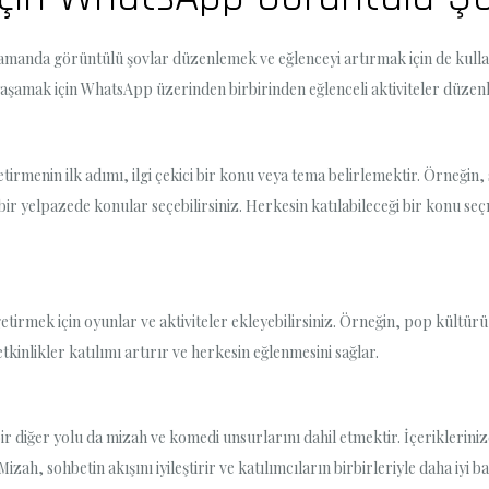
zamanda görüntülü şovlar düzenlemek ve eğlenceyi artırmak için de kulla
r yaşamak için WhatsApp üzerinden birbirinden eğlenceli aktiviteler düzenle
irmenin ilk adımı, ilgi çekici bir konu veya tema belirlemektir. Örneğin, 
bir yelpazede konular seçebilirsiniz. Herkesin katılabileceği bir konu se
irmek için oyunlar ve aktiviteler ekleyebilirsiniz. Örneğin, pop kültürü 
etkinlikler katılımı artırır ve herkesin eğlenmesini sağlar.
r diğer yolu da mizah ve komedi unsurlarını dahil etmektir. İçeriklerinize
Mizah, sohbetin akışını iyileştirir ve katılımcıların birbirleriyle daha iyi