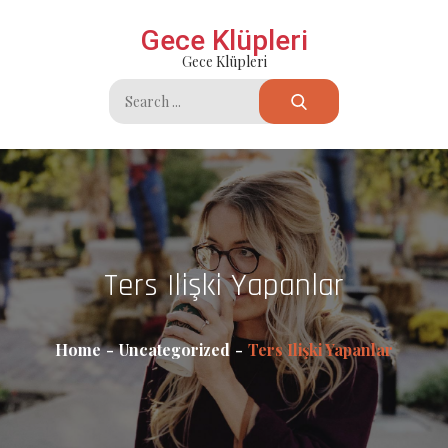
Skip
Gece Klüpleri
to
Gece Klüpleri
content
Search
for:
Ters Ilişki Yapanlar
Home
Uncategorized
Ters Ilişki Yapanlar