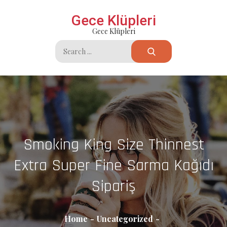
Skip
Gece Klüpleri
to
Gece Klüpleri
content
Search
for:
Smoking King Size Thinnest
Extra Super Fine Sarma Kağıdı
Sipariş
Home
Uncategorized