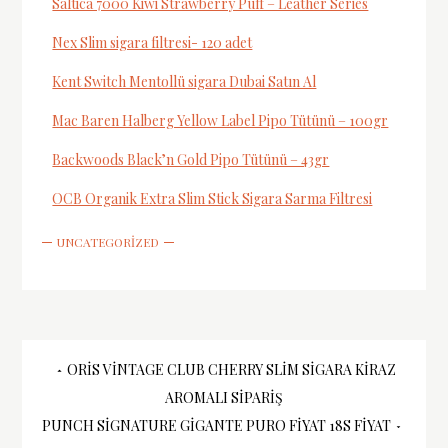
Saltica 7000 Kiwi Strawberry Puff – Leather Series
Nex Slim sigara filtresi- 120 adet
Kent Switch Mentollü sigara Dubai Satın Al
Mac Baren Halberg Yellow Label Pipo Tütünü – 100gr
Backwoods Black’n Gold Pipo Tütünü – 43gr
OCB Organik Extra Slim Stick Sigara Sarma Filtresi
UNCATEGORIZED
Yazı
ORIS VINTAGE CLUB CHERRY SLIM SIGARA KIRAZ
AROMALI SIPARIŞ
gezinmesi
PUNCH SIGNATURE GIGANTE PURO FIYAT 18S FIYAT