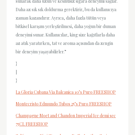
sunarak daha uzun ve kesintisiz sigara deneyimi sağlar.
Daha az sık sık doldurma gerektirir, bu da kullanıcıya
zaman kazandırır. Ayrıca, daha fazla tütün veya
bitkisel karışım yerleştirilmesi, daha yoğun bir duman
deneyimi sunar. Kullanıcılar, king size kağıtlarla daha
az atık yaratırken, tat ve aroma açısından da zengin
bir deneyim yaşayabilirler.”
}
]
}
La Gloria Cubana Via Balcanica 10’s Puro FREESHOP
Montecristo Edmundo Tubos 25’s Puro FREESHOP
Champagne Moet and Chandon Imperial Ice demi sec
75CL FREESHOP