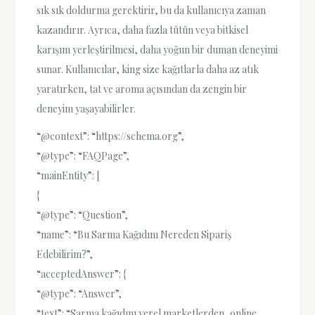
sık sık doldurma gerektirir, bu da kullanıcıya zaman
kazandırır. Ayrıca, daha fazla tütün veya bitkisel
karışım yerleştirilmesi, daha yoğun bir duman deneyimi
sunar. Kullanıcılar, king size kağıtlarla daha az atık
yaratırken, tat ve aroma açısından da zengin bir
deneyim yaşayabilirler.
“@context”: “https://schema.org”,
“@type”: “FAQPage”,
“mainEntity”: [
{
“@type”: “Question”,
“name”: “Bu Sarma Kağıdını Nereden Sipariş
Edebilirim?”,
“acceptedAnswer”: {
“@type”: “Answer”,
“text”: “Sarma kağıdını yerel marketlerden, online