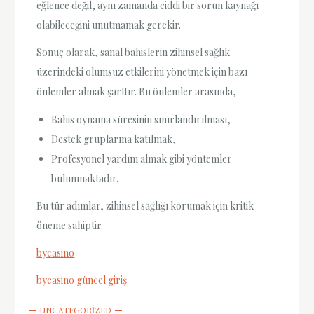
eğlence değil, aynı zamanda ciddi bir sorun kaynağı
olabileceğini unutmamak gerekir.
Sonuç olarak, sanal bahislerin zihinsel sağlık
üzerindeki olumsuz etkilerini yönetmek için bazı
önlemler almak şarttır. Bu önlemler arasında,
Bahis oynama süresinin sınırlandırılması,
Destek gruplarına katılmak,
Profesyonel yardım almak gibi yöntemler
bulunmaktadır.
Bu tür adımlar, zihinsel sağlığı korumak için kritik
öneme sahiptir.
bycasino
bycasino güncel giriş
UNCATEGORIZED