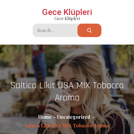
Skip
Gece Klüpleri
to
Gece Klüpleri
content
Search
for:
Saltica Likit USA MIX Tobacco
Aroma
Home
Uncategorized
Saltica Likit USA MIX Tobacco Aroma