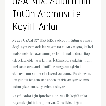
USA MIX: Saltica’nın
Tütün Aroması ile
Keyifli Anlar!
Neden USA MIX?
USA MIX, sadece bir tütün aroması
değil, aynı zamanda bir yaşam tarzı. Bu karışım, kaliteli
malzemelerle hazırlanmış ve her damak tadına hitap
edecek şekilde tasarlanmış. İçtiğinizde, sanki bir tütün
tarlasının ortasında, hafif bir rüzgarın eşliğinde
oturuyormuşsunuz gibi hissediyorsunuz. Bu deneyim,
sizi günlük hayatın stresinden uzaklaştırıyor ve anın
tadını çıkarmanıza yardımcı oluyor.
Keyifli Anlar İçin İpuçları
USA MIX ile keyifli anlar
yaşamak için birkaç ipucu var. Öncelikle, doğru