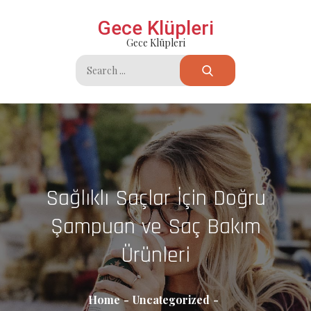
Skip
Gece Klüpleri
to
Gece Klüpleri
content
Search
for:
Sağlıklı Saçlar İçin Doğru
Şampuan ve Saç Bakım
Ürünleri
Home
Uncategorized