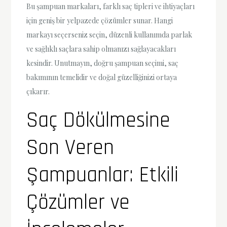
Bu şampuan markaları, farklı saç tipleri ve ihtiyaçları
için geniş bir yelpazede çözümler sunar. Hangi
markayı seçerseniz seçin, düzenli kullanımda parlak
ve sağlıklı saçlara sahip olmanızı sağlayacakları
kesindir. Unutmayın, doğru şampuan seçimi, saç
bakımının temelidir ve doğal güzelliğinizi ortaya
çıkarır.
Saç Dökülmesine
Son Veren
Şampuanlar: Etkili
Çözümler ve