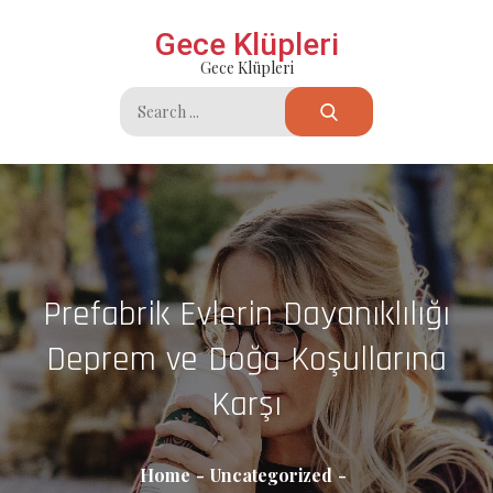
Skip
Gece Klüpleri
to
Gece Klüpleri
content
Search
for:
Prefabrik Evlerin Dayanıklılığı
Deprem ve Doğa Koşullarına
Karşı
Home
Uncategorized