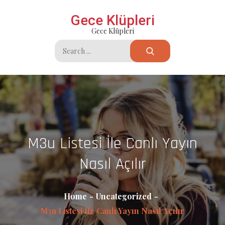
Skip
Gece Klüpleri
to
Gece Klüpleri
content
Search
for:
M3u Listesi İle Canlı Yayın
Nasıl Açılır
Home
Uncategorized
M3u Listesi İle Canlı Yayın Nasıl Açılır