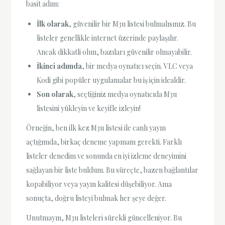
basit adım:
İlk olarak
, güvenilir bir M3u listesi bulmalısınız. Bu
listeler genellikle internet üzerinde paylaşılır.
Ancak dikkatli olun, bazıları güvenilir olmayabilir.
İkinci adımda
, bir medya oynatıcı seçin. VLC veya
Kodi gibi popüler uygulamalar bu iş için idealdir.
Son olarak
, seçtiğiniz medya oynatıcıda M3u
listesini yükleyin ve keyifle izleyin!
Örneğin, ben ilk kez M3u listesi ile canlı yayın
açtığımda, birkaç deneme yapmam gerekti. Farklı
listeler denedim ve sonunda en iyi izleme deneyimini
sağlayan bir liste buldum. Bu süreçte, bazen bağlantılar
kopabiliyor veya yayın kalitesi düşebiliyor. Ama
sonuçta, doğru listeyi bulmak her şeye değer.
Unutmayın, M3u listeleri sürekli güncelleniyor. Bu