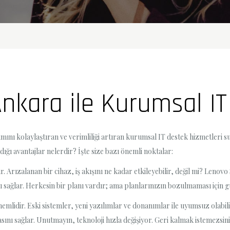
Ankara ile Kurumsal I
anımını kolaylaştıran ve verimliliği artıran kurumsal IT destek hizmetle
dığı avantajlar nelerdir? İşte size bazı önemli noktalar:
r. Arızalanan bir cihaz, iş akışını ne kadar etkileyebilir, değil mi? Lenovo
nı sağlar. Herkesin bir planı vardır; ama planlarınızın bozulmaması için gü
emlidir. Eski sistemler, yeni yazılımlar ve donanımlar ile uyumsuz olabi
asını sağlar. Unutmayın, teknoloji hızla değişiyor. Geri kalmak istemezsini