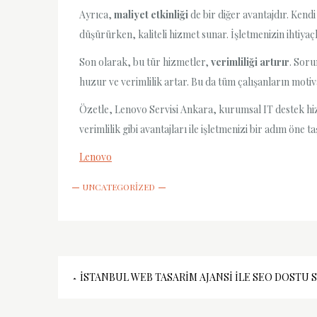
Ayrıca,
maliyet etkinliği
de bir diğer avantajdır. Kend
düşürürken, kaliteli hizmet sunar. İşletmenizin ihtiy
Son olarak, bu tür hizmetler,
verimliliği artırır
. Soru
huzur ve verimlilik artar. Bu da tüm çalışanların moti
Özetle, Lenovo Servisi Ankara, kurumsal IT destek hizmet
verimlilik gibi avantajları ile işletmenizi bir adım öne 
Lenovo
UNCATEGORIZED
Yazı
İSTANBUL WEB TASARIM AJANSI İLE SEO DOSTU 