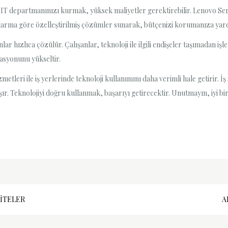
i IT departmanınızı kurmak, yüksek maliyetler gerektirebilir. Lenovo Servi
açlarına göre özelleştirilmiş çözümler sunarak, bütçenizi korumanıza yar
nlar hızlıca çözülür. Çalışanlar, teknoloji ile ilgili endişeler taşımadan işl
vasyonunu yükseltir.
leri ile iş yerlerinde teknoloji kullanımını daha verimli hale getirir. İş s
taşır. Teknolojiyi doğru kullanmak, başarıyı getirecektir. Unutmayın, iyi bi
SITELER
A