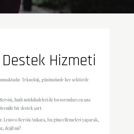
T Destek Hizmeti
ri sunmaktadır. Teknoloji, günümüzde her sektörde
 Servisi, hızlı müdahaleleri ile bu sorunları en aza
venilir bir destek şart.
lir. Lenovo Servisi Ankara, bu güncellemeleri yaparak,
z, değil mi?