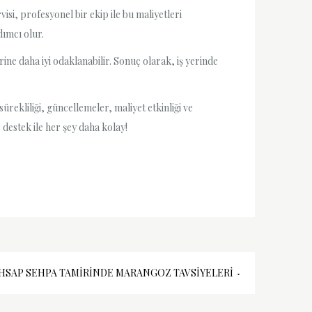
si, profesyonel bir ekip ile bu maliyetleri
dımcı olur.
erine daha iyi odaklanabilir. Sonuç olarak, iş yerinde
ürekliliği, güncellemeler, maliyet etkinliği ve
r destek ile her şey daha kolay!
HSAP SEHPA TAMIRINDE MARANGOZ TAVSIYELERI