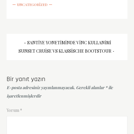
UNCATEGORIZED
Yazı
SANTIYE YONETIMINDE VINC KULLANIMI
SUNSET CRUISE VS KLASSISCHE BOOTSTOUR
gezinmesi
Bir yanıt yazın
E-posta adresiniz yayınlanmayacak.
Gerekli alanlar
*
ile
işaretlenmişlerdir
Yorum
*