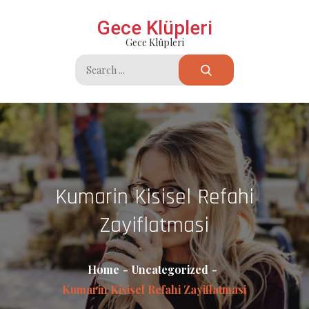
Skip
Gece Klüpleri
to
Gece Klüpleri
content
Search
for:
Kumarin Kisisel Refahi
Zayiflatmasi
Home
Uncategorized
Kumarin Kisisel Refahi Zayiflatmasi