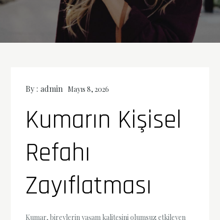
By :
admin
Mayıs 8, 2026
Kumarın Kişisel
Refahı
Zayıflatması
Kumar, bireylerin yaşam kalitesini olumsuz etkileyen