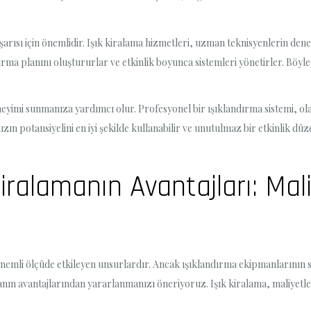
arısı için önemlidir. Işık kiralama hizmetleri, uzman teknisyenlerin deney
ndırma planını oluştururlar ve etkinlik boyunca sistemleri yönetirler. Bö
 deneyimi sunmanıza yardımcı olur. Profesyonel bir ışıklandırma sistemi, ol
zın potansiyelini en iyi şekilde kullanabilir ve unutulmaz bir etkinlik dü
Kiralamanın Avantajları: Mal
ni önemli ölçüde etkileyen unsurlardır. Ancak ışıklandırma ekipmanlarının s
lamanın avantajlarından yararlanmanızı öneriyoruz. Işık kiralama, maliyetle