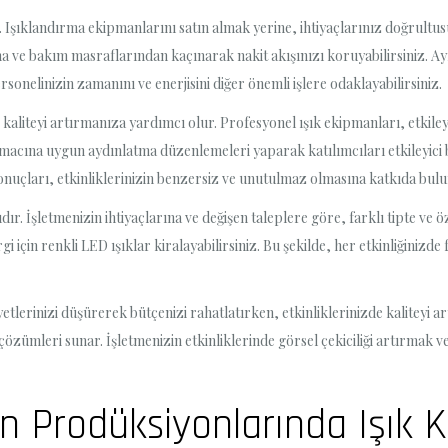
ır. Işıklandırma ekipmanlarını satın almak yerine, ihtiyaçlarınız doğrultu
alma ve bakım masraflarından kaçınarak nakit akışınızı koruyabilirsiniz. Ay
sonelinizin zamanını ve enerjisini diğer önemli işlere odaklayabilirsiniz.
de kaliteyi artırmanıza yardımcı olur. Profesyonel ışık ekipmanları, etkile
e amacına uygun aydınlatma düzenlemeleri yaparak katılımcıları etkileyici 
 sonuçları, etkinliklerinizin benzersiz ve unutulmaz olmasına katkıda bulu
dır. İşletmenizin ihtiyaçlarına ve değişen taleplere göre, farklı tipte ve
gi için renkli LED ışıklar kiralayabilirsiniz. Bu şekilde, her etkinliğinizde
iyetlerinizi düşürerek bütçenizi rahatlatırken, etkinliklerinizde kaliteyi 
 çözümleri sunar. İşletmenizin etkinliklerinde görsel çekiciliği artırmak
n Prodüksiyonlarında Işık K