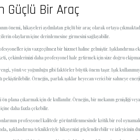
n Güçlü Bir Araç
ın önemi, hikayeleri aydınlatan güçlü bir araç olarak ortaya çıkmaktadır
ilerin olayların içine derinlemesine girmesini sağlayabilir.
esyoneller için vazgeçilmez bir hizmet haline gelmiştir. Işıklandırma ekip
irketi, çekimlerinizi daha profesyonel hale getirmek için size doğru ekipman
ngi, yönü ve yoğunluğu gibi faktörler büyük önem taşır. Işık kullanımıyla
 pekiştirilebilir. Örneğin, parlak ışıklar heyecan verici bir sahneye enerj
 ön plana çıkarmak için de kullanılır. Örneğin, bir mekanın genişliği veya 
içine daha fazla çekebilir.
onlarının profesyonel kalitede görüntülenmesinde kritik bir rol oynamak
 ışıklandırma teknikleriyle hikayenizi güçlendirebilir ve izleyicinin duy