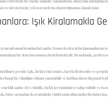
nın rolü büyük bir öneme sahiptir. Işıklandırma, hikayenin anlatımına ka
ci ve izleyiciyi içine çeken projelerin oluşturulmasına olanak tanır.
nlara: Işık Kiralamakla Ge
n önemli unsurlarından biri ışıktır. Konserlerden ürün lansmanlarına kad
ıyla unutulmaz bir deneyim sunmayı hedeflemektedir. Bu noktada, profesyo
tığını bilmek gerekir. Işık, farklı renk tonları, hareketli desenler ve proj
erhangi bir etkinliğin ruhunu yansıtabilir ve katılımcıların duygusal tepkil
e esneklik sağlar. Her etkinlik, farklı gereksinimlere sahip olabilir ve 
ak, bütçe açısından da avantajlıdır çünkü satın alma maliyetlerinden kaçın