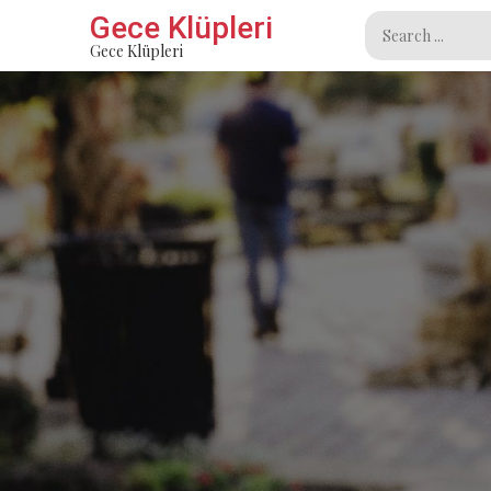
Skip
Gece Klüpleri
Search
to
Gece Klüpleri
for:
content