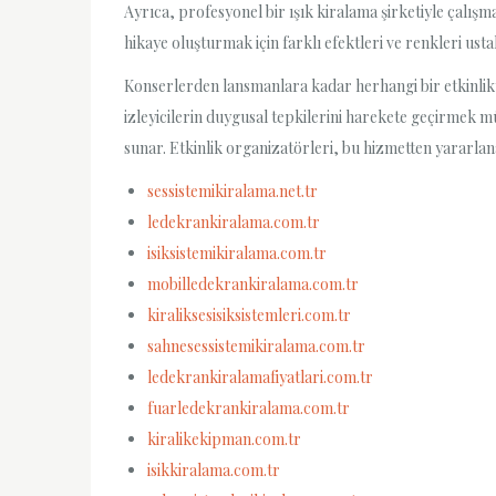
Ayrıca, profesyonel bir ışık kiralama şirketiyle çalış
hikaye oluşturmak için farklı efektleri ve renkleri usta
Konserlerden lansmanlara kadar herhangi bir etkinlikt
izleyicilerin duygusal tepkilerini harekete geçirmek m
sunar. Etkinlik organizatörleri, bu hizmetten yararlana
sessistemikiralama.net.tr
ledekrankiralama.com.tr
isiksistemikiralama.com.tr
mobilledekrankiralama.com.tr
kiraliksesisiksistemleri.com.tr
sahnesessistemikiralama.com.tr
ledekrankiralamafiyatlari.com.tr
fuarledekrankiralama.com.tr
kiralikekipman.com.tr
isikkiralama.com.tr