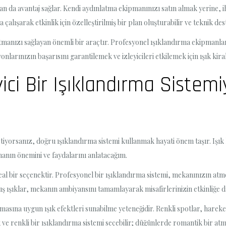
dan da avantaj sağlar. Kendi aydınlatma ekipmanınızı satın almak yerine
çalışarak etkinlik için özelleştirilmiş bir plan oluşturabilir ve teknik dest
aratmanızı sağlayan önemli bir araçtır. Profesyonel ışıklandırma ekipmanla
nlarınızın başarısını garantilemek ve izleyicileri etkilemek için ışık ki
yici Bir Işıklandırma Sistemi
stiyorsanız, doğru ışıklandırma sistemi kullanmak hayati önem taşır. Işık
amanın önemini ve faydalarını anlatacağım.
ideal bir seçenektir. Profesyonel bir ışıklandırma sistemi, mekanınızın at
mış ışıklar, mekanın ambiyansını tamamlayarak misafirlerinizin etkinliğe 
emasına uygun ışık efektleri sunabilme yeteneğidir. Renkli spotlar, hareketl
ik ve renkli bir ışıklandırma sistemi seçebilir; düğünlerde romantik bir 