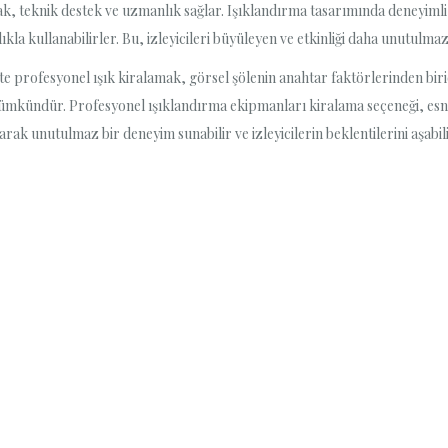
mak, teknik destek ve uzmanlık sağlar. Işıklandırma tasarımında deneyimli 
lıkla kullanabilirler. Bu, izleyicileri büyüleyen ve etkinliği daha unutulma
e profesyonel ışık kiralamak, görsel şölenin anahtar faktörlerinden bi
ümkündür. Profesyonel ışıklandırma ekipmanları kiralama seçeneği, esnekl
rak unutulmaz bir deneyim sunabilir ve izleyicilerin beklentilerini aşabili