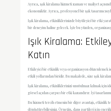
Ayrıca, ışık kiralama hizmeti zaman ve maliyet açısın
ekonomiktir. Ayrıca, profesyonel bir ışık tasarımcısıyla 
Işık kiralama, etkinliklerinizde büyüleyici bir etki y
bir deneyim haline gelecek. İşte bu yüzden, organizasyo
Işık Kiralama: Etkile
Katın
Etkileyici bir etkinlik veya organizasyon düzenlemek i
etkili yollarından biridir. Bu makalede, size ışık kiral
Işık kiralama, etkinliklerinizi unutulmaz kılmak için 
görsel açıdan çarpıcı bir etki kazandırır. İyi tasarlan
Bu hizmeti tercih etmenin bir diğer avantajı, etkinlik t
dönüştürebilirsiniz. Örneğin, dans partileri için enerj