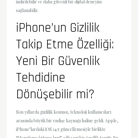
indirilebilir ve daha güvenli bir dijital deneyim
sağlanabilir.
iPhone’un Gizlilik
Takip Etme Özelliği:
Yeni Bir Güvenlik
Tehdidine
Dönüşebilir mi?
Son yıllarda gizlilik konusu, teknoloji kullanıcıları
arasında büyük bir endişe kaynağı haline geldi. Apple,
iPhone’lardaki iOS 14.5 güncellemesiyle birlikte
“Uygulama İzleme İzni” adlı yeni bir özellik tanıttı. Bu