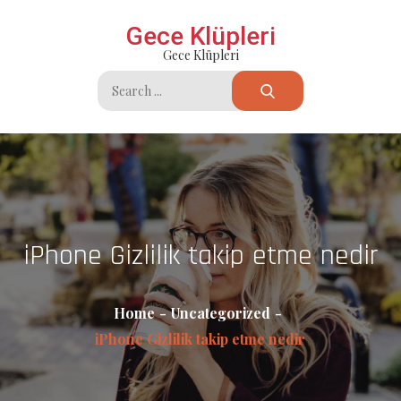
Skip
Gece Klüpleri
to
Gece Klüpleri
content
Search
for:
iPhone Gizlilik takip etme nedir
Home
Uncategorized
iPhone Gizlilik takip etme nedir