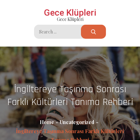
Skip
Gece Klüpleri
to
Gece Klüpleri
content
Search
for:
İngiltereye Taşınma Sonrası
Farklı Kültürleri Tanıma Rehberi
Home
Uncategorized
İngiltereye Taşınma Sonrası Farklı Kültürleri
Tanıma Rehberi