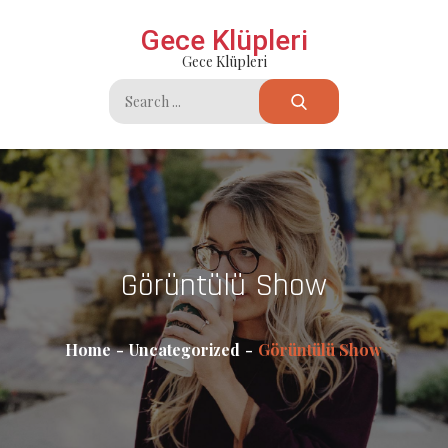
Skip
Gece Klüpleri
to
Gece Klüpleri
content
Search
for:
Görüntülü Show
Home
Uncategorized
Görüntülü Show