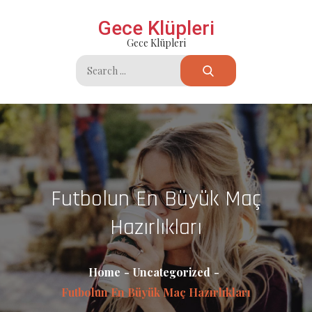
Skip
Gece Klüpleri
to
Gece Klüpleri
content
Search
for:
Futbolun En Büyük Maç
Hazırlıkları
Home
Uncategorized
Futbolun En Büyük Maç Hazırlıkları