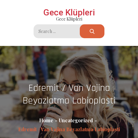
Skip
Gece Klüpleri
to
Gece Klüpleri
content
Search
for:
Edremit / Van Vajina
Beyazlatma Labioplasti
Home
Uncategorized
Edremit / Van Vajina Beyazlatma Labioplasti