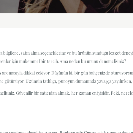
 bilgilere, satın alma seçeneklerine ve bu ürünün sunduğu lezzet deney
sevenler için mükemmel bir tercih. Ama neden bu ürünü denemelisiniz?
s aromasıyla dikkat çekiyor. Düşünün ki, bir gün bahçenizde oturuyorsu
rine götürüyor. Üzümün tatlılığı, puroyun dumanında yavaşça yayılırken,
isiniz. Güvenilir bir satıcıdan almak, her zaman en iyisidir. Peki, nereler
anıza yardımcı olacaktır. Ayrıca,
Backwoods Grape
ıslak puroyu denem