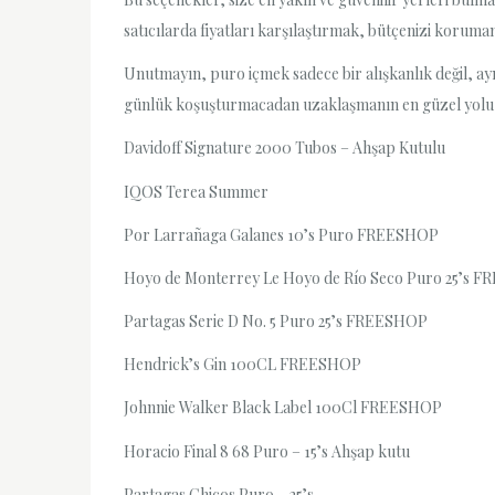
satıcılarda fiyatları karşılaştırmak, bütçenizi koruma
Unutmayın, puro içmek sadece bir alışkanlık değil, ay
günlük koşuşturmacadan uzaklaşmanın en güzel yolu 
Davidoff Signature 2000 Tubos – Ahşap Kutulu
IQOS Terea Summer
Por Larrañaga Galanes 10’s Puro FREESHOP
Hoyo de Monterrey Le Hoyo de Río Seco Puro 25’s 
Partagas Serie D No. 5 Puro 25’s FREESHOP
Hendrick’s Gin 100CL FREESHOP
Johnnie Walker Black Label 100Cl FREESHOP
Horacio Final 8 68 Puro – 15’s Ahşap kutu
Partagas Chicos Puro – 25’s