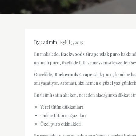
By :
admin
Eylül 3, 2025
Bu makalede,
Backwoods Grape ıslak puro
hakkında
aromalı puro, özellikle tatlı ve meyvemsi lezzetleri 
Öncelikle,
Backwoods Grape
ıslak puro, kendine ha
anı yaşatıyor. Aroması, sizi hemen o güzel yaz günle
Bu ürünü satın alırken, nereden alacağınıza dikkat etmel
Yerel tütün dükkanları
Online tütün mağazaları
Özel puro etkinlikleri
Bu seçenekler, size en yakın ve güvenilir yerleri bulm