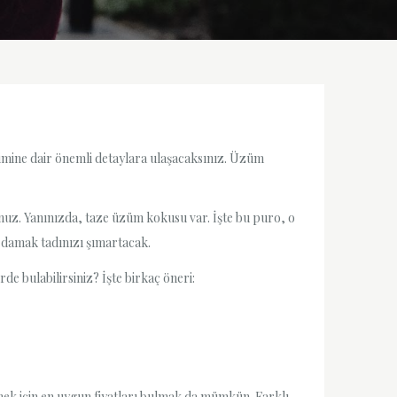
imine dair önemli detaylara ulaşacaksınız. Üzüm
nuz. Yanınızda, taze üzüm kokusu var. İşte bu puro, o
 damak tadınızı şımartacak.
de bulabilirsiniz? İşte birkaç öneri:
ek için en uygun fiyatları bulmak da mümkün. Farklı