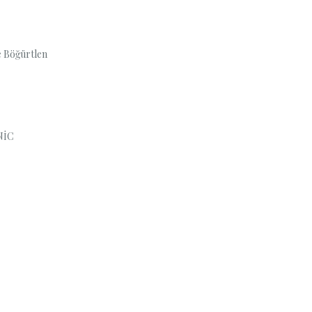
e Böğürtlen
İNİC