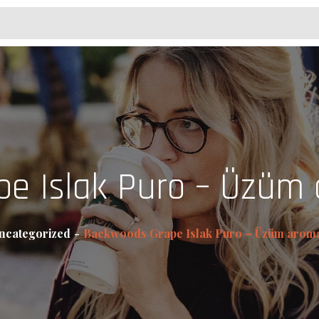
e Islak Puro – Üzüm a
ncategorized
Backwoods Grape Islak Puro – Üzüm aromal