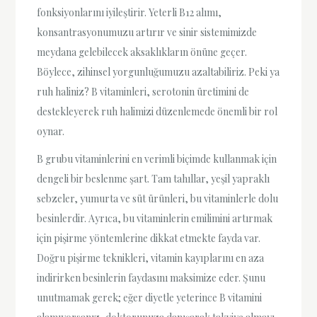
fonksiyonlarını iyileştirir. Yeterli B12 alımı,
konsantrasyonumuzu artırır ve sinir sistemimizde
meydana gelebilecek aksaklıkların önüne geçer.
Böylece, zihinsel yorgunluğumuzu azaltabiliriz. Peki ya
ruh haliniz? B vitaminleri, serotonin üretimini de
destekleyerek ruh halimizi düzenlemede önemli bir rol
oynar.
B grubu vitaminlerini en verimli biçimde kullanmak için
dengeli bir beslenme şart. Tam tahıllar, yeşil yapraklı
sebzeler, yumurta ve süt ürünleri, bu vitaminlerle dolu
besinlerdir. Ayrıca, bu vitaminlerin emilimini artırmak
için pişirme yöntemlerine dikkat etmekte fayda var.
Doğru pişirme teknikleri, vitamin kayıplarını en aza
indirirken besinlerin faydasını maksimize eder. Şunu
unutmamak gerek; eğer diyetle yeterince B vitamini