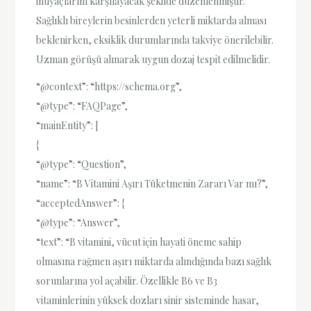
ihtiyaçlarını karşılayacak şekilde düzenlenmiştir.
Sağlıklı bireylerin besinlerden yeterli miktarda alması
beklenirken, eksiklik durumlarında takviye önerilebilir.
Uzman görüşü alınarak uygun dozaj tespit edilmelidir.
“@context”: “https://schema.org”,
“@type”: “FAQPage”,
“mainEntity”: [
{
“@type”: “Question”,
“name”: “B Vitamini Aşırı Tüketmenin Zararı Var mı?”,
“acceptedAnswer”: {
“@type”: “Answer”,
“text”: “B vitamini, vücut için hayati öneme sahip
olmasına rağmen aşırı miktarda alındığında bazı sağlık
sorunlarına yol açabilir. Özellikle B6 ve B3
vitaminlerinin yüksek dozları sinir sisteminde hasar,