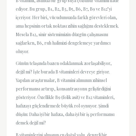
B vitamini, aslında bir grup suya çözünür vitamini ifade
ediyor. Bu grup, B1, B2, B3, B5, B6, B7, B9 ve B12’yi
içeriyor. Her biri, vücudumuzda farklı görevleri olan,
ama hepsinin ortak noktası zihin sağlığını desteklemek.
Mesela B12, sinir sistemimizin düzgün çalışmasını
sağlarken, B6, ruh halimizi dengelemeye yardımcı
oluyor.
Günün telaşında bazen odaklanmak zorlaşabiliyor,
değil mi? İşte burada B vitaminleri devreye giriyor.
Yapılan araştırmalar, B vitamini alımının zihinsel
performansı artırıp, konsantrasyonu geliştirdiğini
gösteriyor. Özellikle B9 (folik asit) ve B12 vitaminleri,
hafızayı güçlendirmede büyük rol oynuyor. Şimdi
düşün: Daha iyi bir hafıza, daha iyi bir iş performansı
demek değil mi?
B vitaminlerini almanın en doğal yolu, dengeli bir