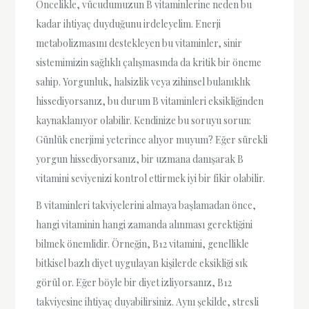
Öncelikle, vücudumuzun B vitaminlerine neden bu
kadar ihtiyaç duyduğunu irdeleyelim. Enerji
metabolizmasını destekleyen bu vitaminler, sinir
sistemimizin sağlıklı çalışmasında da kritik bir öneme
sahip. Yorgunluk, halsizlik veya zihinsel bulanıklık
hissediyorsanız, bu durum B vitaminleri eksikliğinden
kaynaklanıyor olabilir. Kendinize bu soruyu sorun:
Günlük enerjimi yeterince alıyor muyum? Eğer sürekli
yorgun hissediyorsanız, bir uzmana danışarak B
vitamini seviyenizi kontrol ettirmek iyi bir fikir olabilir.
B vitaminleri takviyelerini almaya başlamadan önce,
hangi vitaminin hangi zamanda alınması gerektiğini
bilmek önemlidir. Örneğin, B12 vitamini, genellikle
bitkisel bazlı diyet uygulayan kişilerde eksikliği sık
görül or. Eğer böyle bir diyet izliyorsanız, B12
takviyesine ihtiyaç duyabilirsiniz. Aynı şekilde, stresli