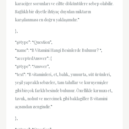
karaciğer sorunları ve ciltte döküntülere sebep olabilir.
Sağlıklı bir diyetle ihtiyaç duyulan miktarın
karşılanması en doğru yaklaşımdır.”
},
“@type”: “Question”,
“name”: “B Vitamini Hangi Besinlerde Bulunur? “,
“acceptedAnswer”: {
“@type”: “Answer”,
“text”: “B vitaminleri, et, balık, yumurta, süt ürünleri,
yeşil yapraklı sebzeler, tam tahıllar ve kuruyemişler
gibi birçok farklı besinde bulunur. Özellikle kırmızı et,
tavuk, nohut ve mercimek gibi baklagiller B vitamini
açısından zengindir.”
},