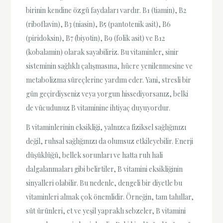
birinin kendine özgü faydaları vardır. B1 (tiamin), B2
(riboflavin), B3 (niasin), B5 (pantotenik asit), B6
(piridoksin), B7 (biyotin), B9 (folik asit) ve B12
(kobalamin) olarak sayabiliriz. Bu vitaminler, sinir
sisteminin sağlıklı çalışmasına, hücre yenilenmesine ve
metabolizma süreçlerine yardım eder. Yani, stresli bir
gün geçirdiyseniz veya yorgun hissediyorsanız, belki
de vücudunuz B vitaminine ihtiyaç duyuyordur.
B vitaminlerinin eksikliği, yalnızca fiziksel sağlığınızı
değil, ruhsal sağlığınızı da olumsuz etkileyebilir. Enerji
düşüklüğü, bellek sorunları ve hatta ruh hali
dalgalanmaları gibi belirtiler, B vitamini eksikliğinin
sinyalleri olabilir. Bu nedenle, dengeli bir diyetle bu
vitaminleri almak çok önemlidir. Örneğin, tam tahıllar,
süt ürünleri, et ve yeşil yapraklı sebzeler, B vitamini