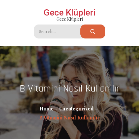
Skip
Gece Klüpleri
to
Gece Klüpleri
content
Search
for:
B Vitamini Nasıl Kullanılır
Home
Uncategorized
B Vitamini Nasıl Kullanılır