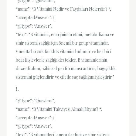
“@type”: “Question”,
“name”: “B Vitamini Nedir ve Faydaları Nelerdir? “,
“acceptedAnswer”: {
“@type”: “Answer”,
“text”: “B vitamini, enerjinin üretimi, metabolizma ve
sinir sistemi sağlığı için önemli bir grup vitamindir.
Vücutta birçok farklı B vitamini bulunur ve her biri
belirli işlevlerle sağlığı destekler. B vitaminlerinin
düzenli alımı, zihinsel performansı artırır, bağışıklık
sistemini güçlendirir ve cilt ile saç sağlığını iyileştirir.”
},
“@type”: “Question”,
“name”: “B Vitamini Takviyesi Almalı Mıyım? “,
“acceptedAnswer”: {
“@type”: “Answer”,
“text”: “B vitaminleri, enerji üretimi ve sinir sistemi