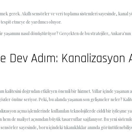
k gerek. Akıllı sensörler ve veri toplama sistemleri sayesinde, kanal yö
 tespit etmeye de yardımcı oluyor.
hir yaşamını nasıl dönüştürüyor? Gerçekten de bu stratejiler, Ankara'nın 
te Dev Adım: Kanalizasyon
 kalitesini doğrudan etkileyen önemli bir hizmet. Yıllar içinde yaşanan a
özler önüne seriyor. Peki, bu alanda yaşanan son gelişmeler neler? Kalite
izasyon açma işlemlerinde kullanılan teknolojilerde ciddi bir iyileşme ya
hem de maliyet açısından büyük tasarruflar sağlanıyor. Bu yeni sistemler, 
e sensörler sayesinde, boru içindeki tıkanıklıklar anında görüntülenebi