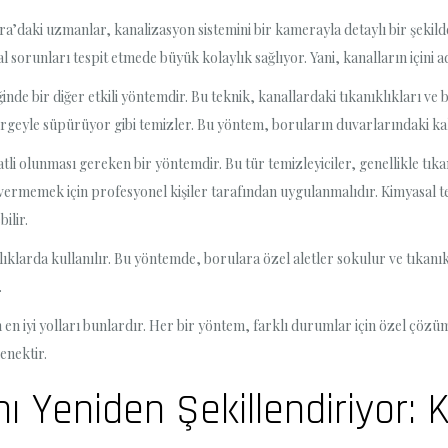
ra’daki uzmanlar, kanalizasyon sistemini bir kamerayla detaylı bir şekild
l sorunları tespit etmede büyük kolaylık sağlıyor. Yani, kanalların içini 
inde bir diğer etkili yöntemdir. Bu teknik, kanallardaki tıkanıklıkları ve bir
ürgeyle süpürüyor gibi temizler. Bu yöntem, boruların duvarlarındaki kalın
atli olunması gereken bir yöntemdir. Bu tür temizleyiciler, genellikle tıka
rmemek için profesyonel kişiler tarafından uygulanmalıdır. Kimyasal tem
ilir.
klıklarda kullanılır. Bu yöntemde, borulara özel aletler sokulur ve tıkanı
.
n iyi yolları bunlardır. Her bir yöntem, farklı durumlar için özel çözü
enektir.
nı Yeniden Şekillendiriyor: 