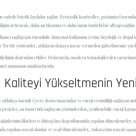
n vadede büyük faydalar sağlar. Periyodik kontroller, potansiyel sorun
iliğini artırarak, daha az tıkanma ve daha uzun ömürlü bir altyapı sağlar.
nıcı sağlığı için önemlidir. Kimyasal kullanımı yerine biyolojik ve do
ır. Bu tür yöntemler, atıkların doğaya zarar vermeden giderilmesine yard
abilirliğini doğrudan etkiler. Dolayısıyla, modern teknolojilerden yarar
zmet sunmanın anahtarlarıdır.
 Kaliteyi Yükseltmenin Yeni 
 oldukça önemli. Çevre dostu tasarımlar ve enerji verimliliği sağlayan s
u projeler, su tasarrufu sağlayan çözümlerden, yenilenebilir enerji kayna
kinlerinin fikirleri ve ihtiyaçları doğrultusunda yapılan düzenlemeler, s
da yapılan sosyal alanlar ve yeşil düzenlemeler, Ankara'nın sosyal yaşamı