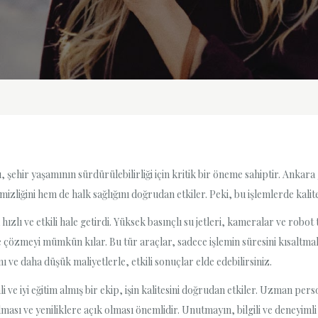
ı, şehir yaşamının sürdürülebilirliği için kritik bir öneme sahiptir. Anka
izliğini hem de halk sağlığını doğrudan etkiler. Peki, bu işlemlerde kalit
 hızlı ve etkili hale getirdi. Yüksek basınçlı su jetleri, kameralar ve rob
le çözmeyi mümkün kılar. Bu tür araçlar, sadece işlemin süresini kısaltm
ı ve daha düşük maliyetlerle, etkili sonuçlar elde edebilirsiniz.
 iyi eğitim almış bir ekip, işin kalitesini doğrudan etkiler. Uzman personel
lması ve yeniliklere açık olması önemlidir. Unutmayın, bilgili ve deneyiml