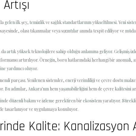
 Artışı
la gelen ilk şey, temizlik ve sağlık standartlarının yükseltilmesi. Yeni sis
r sayesinde, olası tıkanmalar veya sızıntılar anında tespit ediliyor ve müda
ın da artık yüksek teknolojilere sahip olduğu anlamına geliyor. Gelişmiş i
erformansı artırılıyor. Örneğin, boru hatlarındaki herhangi bir anomali, a
sine yardımcı oluyor.
nemli parçası. Yenilenen sistemler, enerji verimliliği ve çevre dostu malz
r. Bu adımlar, Ankara'nın hem yaşanabilirliğini hem de çevre kalitesini ar
linde düzenli bakım ve izleme gerektiren bir ekosistem yaratıyor. Sürekli
ilde tasarlanıyor ve uygulamaya konuluyor.
lerinde Kalite: Kanalizasyo