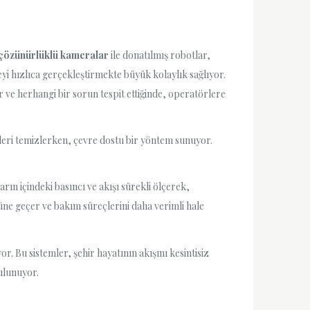
çözünürlüklü kameralar
ile donatılmış robotlar,
leyi hızlıca gerçekleştirmekte büyük kolaylık sağlıyor.
ar ve herhangi bir sorun tespit ettiğinde, operatörlere
elleri temizlerken, çevre dostu bir yöntem sunuyor.
ın içindeki basıncı ve akışı sürekli ölçerek,
ne geçer ve bakım süreçlerini daha verimli hale
. Bu sistemler, şehir hayatının akışını kesintisiz
bulunuyor.