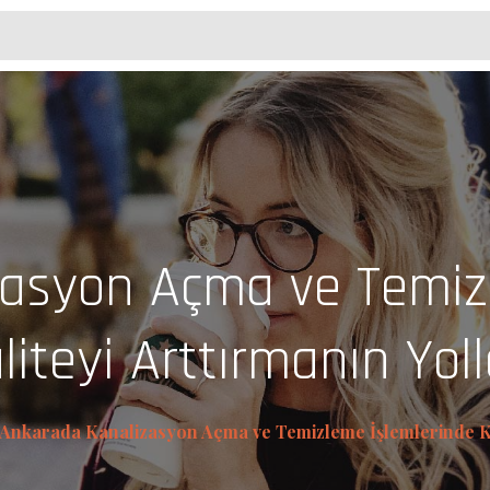
asyon Açma ve Temiz
liteyi Arttırmanın Yoll
Ankarada Kanalizasyon Açma ve Temizleme İşlemlerinde Kal