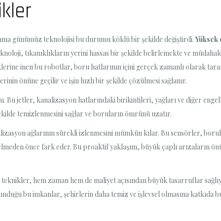
ikler
 ama günümüz teknolojisi bu durumu köklü bir şekilde değiştirdi.
Yüksek 
eknoloji, tıkanıklıkların yerini hassas bir şekilde belirlemekte ve müdaha
iklerine inen bu robotlar, boru hatlarının içini gerçek zamanlı olarak tar
rinin önüne geçilir ve işin hızlı bir şekilde çözülmesi sağlanır.
ı. Bu jetler, kanalizasyon hatlarındaki birikintileri, yağları ve diğer eng
 şekilde temizlenmesini sağlar ve boruların ömrünü uzatır.
izasyon ağlarının sürekli izlenmesini mümkün kılar. Bu sensörler, borular
lmeden önce fark eder. Bu proaktif yaklaşım, büyük çaplı arızaların önü
 teknikler, hem zaman hem de maliyet açısından büyük tasarruflar sağlıyor
sunduğu bu imkanlar, şehirlerin daha temiz ve işlevsel olmasına katkıda 