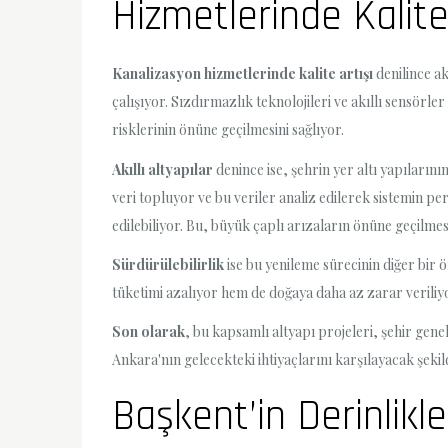
Hizmetlerinde Kalite
Kanalizasyon hizmetlerinde kalite artışı
denilince ak
çalışıyor. Sızdırmazlık teknolojileri ve akıllı sensörle
risklerinin önüne geçilmesini sağlıyor.
Akıllı altyapılar
denince ise, şehrin yer altı yapıların
veri topluyor ve bu veriler analiz edilerek sistemin p
edilebiliyor. Bu, büyük çaplı arızaların önüne geçilme
Sürdürülebilirlik
ise bu yenileme sürecinin diğer bir ö
tüketimi azalıyor hem de doğaya daha az zarar veriliyo
Son olarak
, bu kapsamlı altyapı projeleri, şehir gene
Ankara'nın gelecekteki ihtiyaçlarını karşılayacak şek
Başkent’in Derinlik