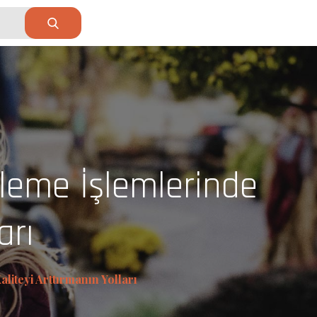
leme İşlemlerinde
arı
iteyi Arttırmanın Yolları