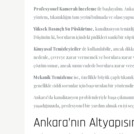
Profesyonel Kameralı İnceleme
ile başlayalım. Anka
yöntem, tıkanıklığın tam yerini bulmada ve olası yapısa
Yüksek Basınçlı Su Püskürtme
, kanalizasyon temizliğ
Düşünün ki, boruların içindeki pislikleri sanki bir süp
Kimyasal Temizleyiciler
de kullanılabilir, ancak dikk
nedenle, çevreye zarar vermemek ve borulara zarar ve
çözüm sunar, ancak uzun vadede borulara zarar vereb
Mekanik Temizleme
ise, özellikle büyük çaplı tıkanı
genellikle ciddi sorunlar için başvurulan bir yöntemdir
Ankara’da kanalizasyon problemleriyle başa çıkmanın e
yaşadığınızda, profesyonel bir yardım almak en iyi seç
Ankara’nın Altyapısı