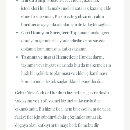
Hurda Satışı:
Müşterilere, elden çıkarmak
istedikleri hurda malzemeleri satarak kazanç elde
etme fırsatı sunar. Bu süreçte
gebze en yakın
hurdacı
arayışında olanlar için de kolaylık sağlar.
Geri Dönüşüm Süreçleri:
Toplanan hurda, geri
dönüşüm işlemlerine yönlendirilir ve bu sayede
doğanın korunmasına katkı sağlanır.
Taşınma ve İnşaat Hizmetleri:
Hurdacıların,
taşınma veya inşaat sırasında hurda malzemelerin
hızlı bir şekilde toplanması ve elden çıkarılması
konularında destek sağladıkları hizmetlerdir.
Gebze’deki
Gebze Hurdacı
hizmetleri, çevre dostu
yaklaşımı ve profesyonel hizmet anlayışıyla öne
çıkmaktadır. Bu hizmetler, hem bireysel hem de ticari
faaliyetler için sürdürülebilir çözümler sunarak,
doğaya olan katkıyı artırmayı hedeflemektedir.