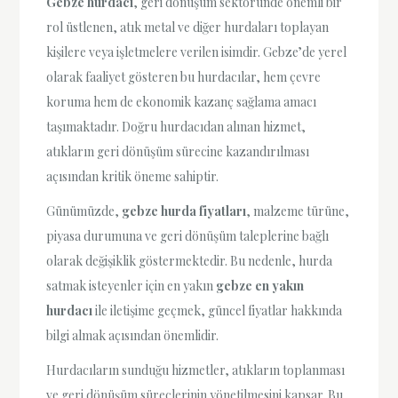
Gebze hurdacı
, geri dönüşüm sektöründe önemli bir
rol üstlenen, atık metal ve diğer hurdaları toplayan
kişilere veya işletmelere verilen isimdir. Gebze’de yerel
olarak faaliyet gösteren bu hurdacılar, hem çevre
koruma hem de ekonomik kazanç sağlama amacı
taşımaktadır. Doğru hurdacıdan alınan hizmet,
atıkların geri dönüşüm sürecine kazandırılması
açısından kritik öneme sahiptir.
Günümüzde,
gebze hurda fiyatları
, malzeme türüne,
piyasa durumuna ve geri dönüşüm taleplerine bağlı
olarak değişiklik göstermektedir. Bu nedenle, hurda
satmak isteyenler için en yakın
gebze en yakın
hurdacı
ile iletişime geçmek, güncel fiyatlar hakkında
bilgi almak açısından önemlidir.
Hurdacıların sunduğu hizmetler, atıkların toplanması
ve geri dönüşüm süreçlerinin yönetilmesini kapsar. Bu