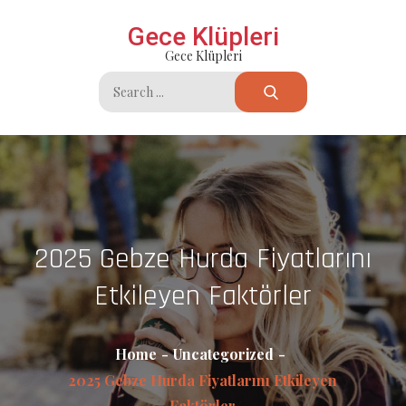
Skip
Gece Klüpleri
to
Gece Klüpleri
content
Search
for:
2025 Gebze Hurda Fiyatlarını
Etkileyen Faktörler
Home
Uncategorized
2025 Gebze Hurda Fiyatlarını Etkileyen
Faktörler